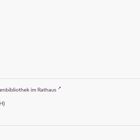
enbibliothek im Rathaus
H)