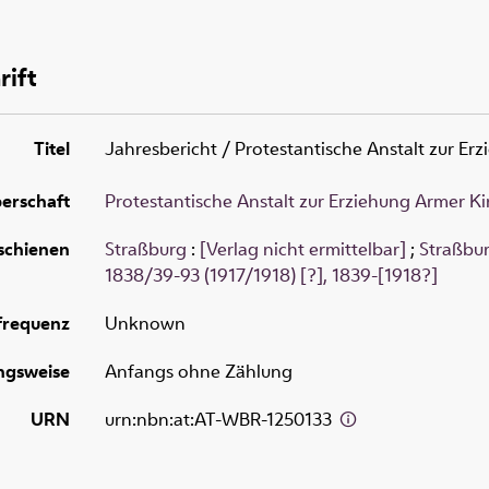
rift
Titel
Jahresbericht / Protestantische Anstalt zur E
erschaft
Protestantische Anstalt zur Erziehung Armer K
schienen
Straßburg
:
[Verlag nicht ermittelbar]
;
Straßbu
1838/39-93 (1917/1918) [?], 1839-[1918?]
frequenz
Unknown
ngsweise
Anfangs ohne Zählung
URN
urn:nbn:at:AT-WBR-1250133