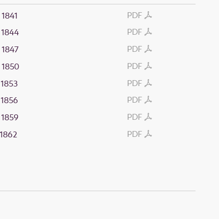
PDF
 1841
PDF
 1844
PDF
 1847
PDF
 1850
PDF
 1853
PDF
 1856
PDF
 1859
PDF
 1862