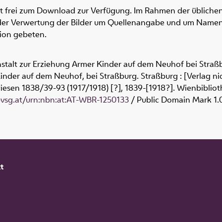
ht frei zum Download zur Verfügung. Im Rahmen der üblichen
oder Verwertung der Bilder um Quellenangabe und um Namen
tion gebeten.
stalt zur Erziehung Armer Kinder auf dem Neuhof bei Straßbu
nder auf dem Neuhof, bei Straßburg. Straßburg : [Verlag nich
iesen 1838/39-93 (1917/1918) [?], 1839-[1918?]. Wienbiblio
obvsg.at/urn:nbn:at:AT-WBR-1250133
/ Public Domain Mark 1.
t