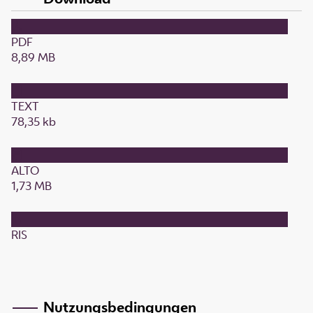
PDF
8,89 MB
TEXT
78,35 kb
ALTO
1,73 MB
RIS
Nutzungsbedingungen