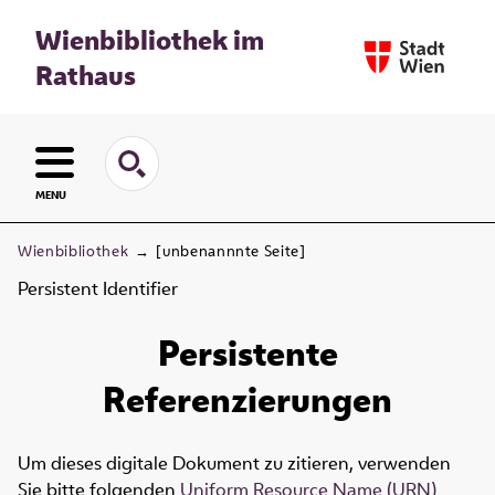
Wienbibliothek im
Rathaus
MENU
Wienbibliothek
→
[unbenannnte Seite]
Persistent Identifier
Persistente
Referenzierungen
Um dieses digitale Dokument zu zitieren, verwenden
Sie bitte folgenden
Uniform Resource Name (URN)