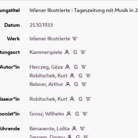
ungstitel
Wiener Illustrierte
:
Tageszeitung mit Musik in 
Datum
25.10.1933
Werk
Wiener Illustrierte
tungsort
Kammerspiele
Autor*in
Herczeg, Géza
Robitschek, Kurt
Rebner, Arthur
isseur*in
Robitschek, Kurt
onist*in
Grosz, Wilhelm
führende
Benavente, Lolita
Servaes, Dagny