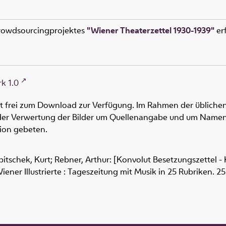
rowdsourcingprojektes
"Wiener Theaterzettel 1930-1939"
erf
k 1.0
ht frei zum Download zur Verfügung. Im Rahmen der üblichen
oder Verwertung der Bilder um Quellenangabe und um Namen
tion gebeten.
itschek, Kurt; Rebner, Arthur: [Konvolut Besetzungszettel 
Wiener Illustrierte : Tageszeitung mit Musik in 25 Rubriken. 