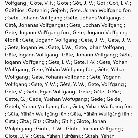
Volfgang ; G'ote, V. f. ; G'ote ; Gót, J. V. ; Gót ; Go't, I. V. ;
Goithios ; Gotenin ; Gejteh ; Gete, Jōhan Wolfgang fon
; Gete, Johann Volʹfgang ; Géte, Johans Volfgangs ;
Gėtė, Johanas Volfgangas ; Gete, Jochan Volfgang ;
Gete, Jogann Vol'fgang fon ; Gete, Jogann Vol'fgang
êfonë ; Gete, Jogann-Vol'fgang ; Gete, J. V. ; Gete, J.-V.
; Gete, Iogann W. ; Gete, I. W. ; Gete, Iohan Volfgang ;
Gëte, Iogann Vol'fgang ; Gëte, Johann Volfgang ; Gëte,
Iogann Vol'fgang ; Gete, I. V. ; Gete, I.-V. ; Gete, Yohan
Wolfgang ; Gete, Yôhân Wôlfgang fôn ; Gête, Yôhan
Wolfgang ; Gete, Yohann Volfqanq ; Gete, Yogann
Volʹfgang ; Gete, Y. W. ; Gêtê, Y. W. ; Gete, Volʹfgang ;
Gete, V. ; Gete, Egan Vol'fgang ; Gete ; Gēte ; Gě'ṭe ;
Gette, G. ; Gede, Yuehan Wofugang ; Gede ; Ge de ;
Geteh, Yohan Ṿolfgang fon ; Gūta, Yūhān Wulfgāng fun
; Gūta, Yūhān Wulfgāng fūn ; Ǧūta, Yūhān Wulfǧānǧ fūn ;
Gūta ; Ǧīta ; Ǧītā ; Ǧītah ; Ǧītih ; Giote, Johan
Wolphgang ; Giote, J. W. ; Gǐote, Jochan Volfgang ;
Giote, J. V. ; Ġūta, Yūhān Fūlfġānḡ ; Ġūtah, Yūhān