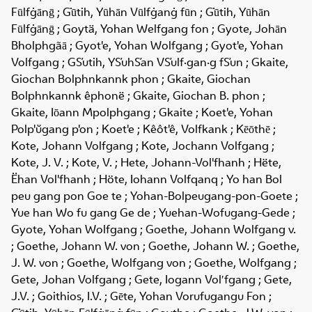
Fūlfġānḡ ; Ġūtih, Yūhān Vūlfġanġ fūn ; Ġūtih, Yūhān
Fūlfġānḡ ; Goytä, Yohan Welfgang fon ; Gyote, Johān
Bholphgãā ; Gyot'e, Yohan Wolfgang ; Gyot'e, Yohan
Volfgang ; GŚutih, YŚuhŚan VŚulf·gan·g fŚun ; Gkaite,
Giochan Bolphnkannk phon ; Gkaite, Giochan
Bolphnkannk êphonë ; Gkaite, Giochan B. phon ;
Gkaite, Iōann Mpolphgang ; Gkaite ; Koet'e, Yohan
Polp'ŭgang p'on ; Koet'e ; Kêôt'ê, Volfkank ; Kēōthē ;
Kote, Johann Volfgang ; Kote, Jochann Volfgang ;
Kote, J. V. ; Kote, V. ; Hete, Johann-Vol'fhanh ; Hëte,
Ëhan Vol'fhanh ; Höte, Iohann Volfqanq ; Yo han Bol
peu gang pon Goe te ; Yohan-Bolpeugang-pon-Goete ;
Yue han Wo fu gang Ge de ; Yuehan-Wofugang-Gede ;
Gyote, Yohan Wolfgang ; Goethe, Johann Wolfgang v.
; Goethe, Johann W. von ; Goethe, Johann W. ; Goethe,
J. W. von ; Goethe, Wolfgang von ; Goethe, Wolfgang ;
Gete, Johan Volfgang ; Gete, Iogann Volʹfgang ; Gete,
J.V. ; Goithios, I.V. ; Gēte, Yohan Vorufugangu Fon ;