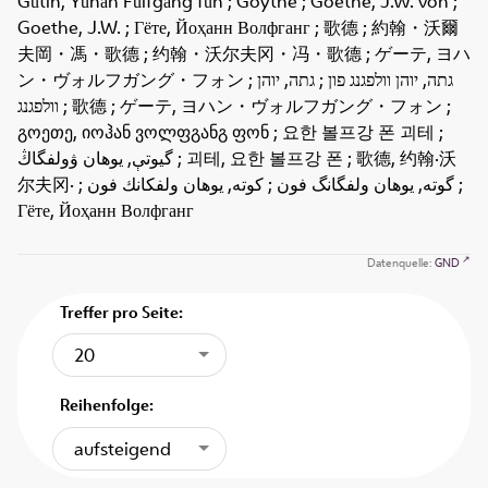
Ġūtih, Yūhān Fūlfġānġ fūn ; Goythe ; Goethe, J.W. von ;
Goethe, J.W. ; Гёте, Йоҳанн Волфганг ; 歌德 ; 約翰・沃爾
夫岡・馮・歌德 ; 约翰・沃尔夫冈・冯・歌德 ; ゲーテ, ヨハ
ン・ヴォルフガング・フォン ; גתה, יוהן וולפגנג פון ; גתה, יוהן
וולפגנג ; 歌德 ; ゲーテ, ヨハン・ヴォルフガング・フォン ;
გოეთე, იოჰან ვოლფგანგ ფონ ; 요한 볼프강 폰 괴테 ;
گيوتې, يوھان ۋولڧگاڭ ; 괴테, 요한 볼프강 폰 ; 歌德, 约翰·沃
尔夫冈· ; گوته, یوهان ولفگانگ فون ; كوته, یوهان ولفكانك فون ;
Гёте, Йоҳанн Волфганг
Datenquelle:
GND
Treffer pro Seite:
20
Reihenfolge:
aufsteigend