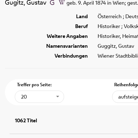
Gugitz, Gustav
geb. 9. April 1874 in Wien; ges
Land
Österreich ; Deut
Beruf
Historiker ; Volks
Weitere Angaben
Historiker, Heima
Namensvarianten
Guggitz, Gustav
Verbindungen
Wiener Stadtbibl
Treffer pro Seite:
Reihenfolg
20
aufstei
1062
Titel