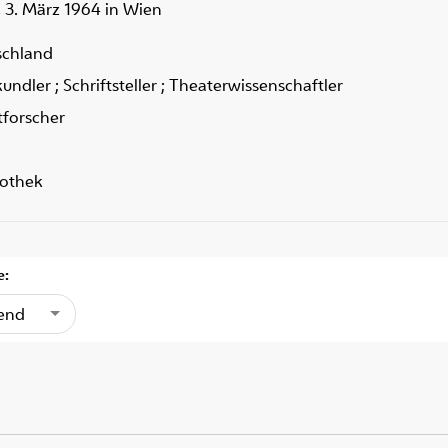
t. 3. März 1964 in Wien
schland
kundler ; Schriftsteller ; Theaterwissenschaftler
tforscher
iothek
e:
gend