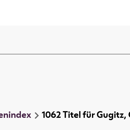
enindex
1062
Titel
für
Gugitz,