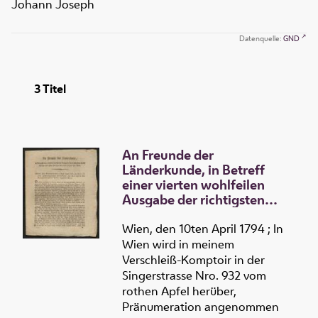
Johann Joseph
Datenquelle:
GND
3
Titel
An Freunde der
Länderkunde, in Betreff
einer vierten wohlfeilen
Ausgabe der richtigsten
Landkarten von allen
Reichen der fünf Theile der
Wien, den 10ten April 1794 ; In
Welt
Wien wird in meinem
Verschleiß-Komptoir in der
Singerstrasse Nro. 932 vom
rothen Apfel herüber,
Pränumeration angenommen