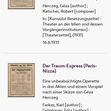
Herczeg, Géza [author]
;
Katscher, Robert [composer]
In: [Konvolut Besetzungszettel -
Theater an der Wien und dessen
Vorgängerinstitutionen] :
[Theaterzettel], (1931)
16.6.1931
Der Traum-Express (Paris-
Nizza)
Eine unbeabsichtigte Operette
in drei Akten und einem Vorspiel
nach einer Skizze von Géza
Herczeg
Farkas, Karl [author]
;
Grünbaum, Fritz [author]
;