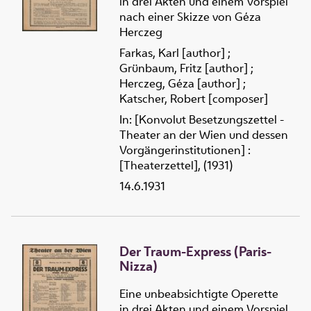
in drei Akten und einem Vorspiel
nach einer Skizze von Géza
Herczeg
Farkas, Karl [author]
;
Grünbaum, Fritz [author]
;
Herczeg, Géza [author]
;
Katscher, Robert [composer]
In: [Konvolut Besetzungszettel -
Theater an der Wien und dessen
Vorgängerinstitutionen] :
[Theaterzettel], (1931)
14.6.1931
Der Traum-Express (Paris-
Nizza)
Eine unbeabsichtigte Operette
in drei Akten und einem Vorspiel