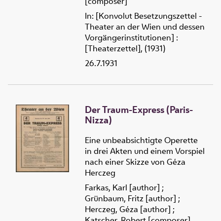
[composer]
In: [Konvolut Besetzungszettel -
Theater an der Wien und dessen
Vorgängerinstitutionen] :
[Theaterzettel], (1931)
26.7.1931
Der Traum-Express (Paris-
Nizza)
Eine unbeabsichtigte Operette
in drei Akten und einem Vorspiel
nach einer Skizze von Géza
Herczeg
Farkas, Karl [author]
;
Grünbaum, Fritz [author]
;
Herczeg, Géza [author]
;
Katscher, Robert [composer]