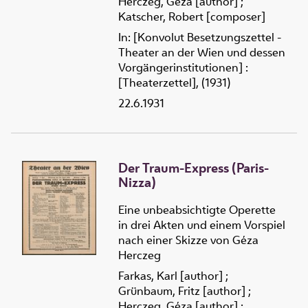
Herczeg, Géza [author]
;
Katscher, Robert [composer]
In: [Konvolut Besetzungszettel -
Theater an der Wien und dessen
Vorgängerinstitutionen] :
[Theaterzettel], (1931)
22.6.1931
Der Traum-Express (Paris-
Nizza)
Eine unbeabsichtigte Operette
in drei Akten und einem Vorspiel
nach einer Skizze von Géza
Herczeg
Farkas, Karl [author]
;
Grünbaum, Fritz [author]
;
Herczeg, Géza [author]
;