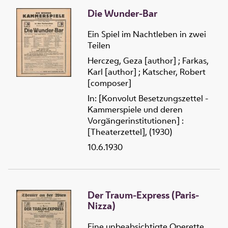
Die Wunder-Bar
Ein Spiel im Nachtleben in zwei
Teilen
Herczeg, Geza [author]
;
Farkas,
Karl [author]
;
Katscher, Robert
[composer]
In: [Konvolut Besetzungszettel -
Kammerspiele und deren
Vorgängerinstitutionen] :
[Theaterzettel], (1930)
10.6.1930
Der Traum-Express (Paris-
Nizza)
Eine unbeabsichtigte Operette