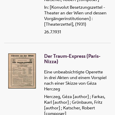
In: [Konvolut Besetzungszettel -
Theater an der Wien und dessen
Vorgängerinstitutionen] :
[Theaterzettel], (1931)
26.7.1931
Der Traum-Express (Paris-
Nizza)
Eine unbeabsichtigte Operette
in drei Akten und einem Vorspiel
nach einer Skizze von Géza
Herczeg
Herczeg, Géza [author]
;
Farkas,
Karl [author]
;
Grünbaum, Fritz
[author]
;
Katscher, Robert
[composer]