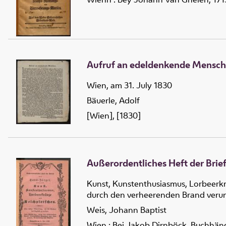
Aufruf an edeldenkende Mensc
Wien, am 31. July 1830
Bäuerle, Adolf
[Wien], [1830]
Außerordentliches Heft der Brie
Kunst, Kunstenthusiasmus, Lorbeerkr
durch den verheerenden Brand verun
Weis, Johann Baptist
Wien : Bei Jakob Dirnböck, Buchhändl