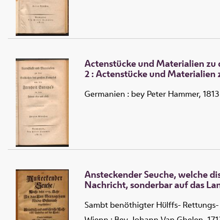
Actenstücke und Materialien zu 
2 :
Actenstücke und Materialien 
Germanien : bey Peter Hammer, 1813
Ansteckender Seuche, welche dis
Nachricht, sonderbar auf das La
Sambt benöthigter Hülffs- Rettungs
Wienn : Bey Johann Van Ghelen, 171