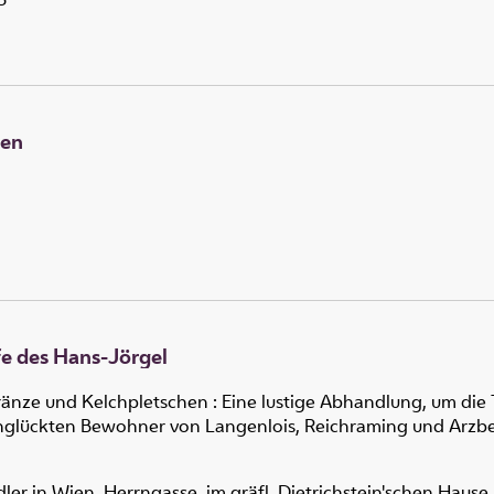
hen
fe des Hans-Jörgel
änze und Kelchpletschen : Eine lustige Abhandlung, um die
glückten Bewohner von Langenlois, Reichraming und Arzbe
er in Wien, Herrngasse, im gräfl. Dietrichstein'schen Hause 