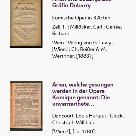
Gräfin Dubarry
komische Oper in 3 Acten
Zell, F.
;
Millöcker, Carl
;
Genée,
Richard
Wien : Verlag von G. Lewy ;
[Wien] : Ch. Reißer & M.
Werthner, [1883?]
Arien, welche gesungen
werden in der Opera
Komique genannt: Die
unvermuthete
Zusammenkunft, Oder: Die
Pilgerime von Mecca
Dancourt, Louis Hurtaut
;
Gluck,
Christoph Willibald
[Wien?], [ca. 1780]