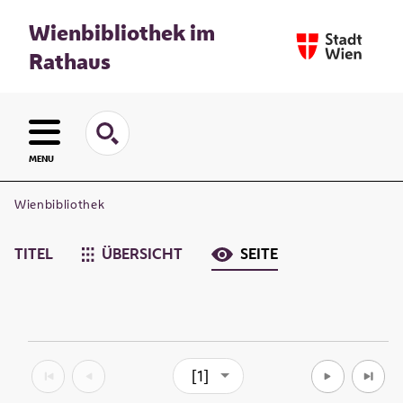
Wienbibliothek im
Rathaus
MENU
Wienbibliothek
TITEL
ÜBERSICHT
SEITE
[1]