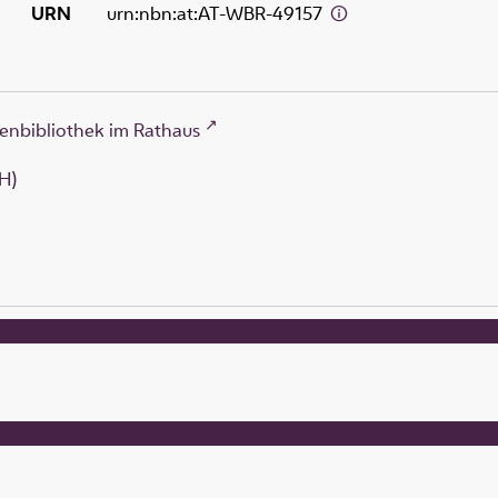
URN
urn:nbn:at:AT-WBR-49157
enbibliothek im Rathaus
H)