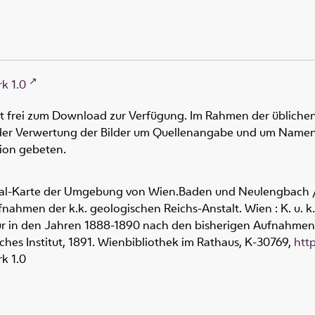
k 1.0
ht frei zum Download zur Verfügung. Im Rahmen der üblichen
oder Verwertung der Bilder um Quellenangabe und um Namen
tion gebeten.
ial-Karte der Umgebung von Wien
.
Baden und Neulengbach
/
fnahmen der k.k. geologischen Reichs-Anstalt
.
Wien : K. u. k
ur in den Jahren 1888-1890 nach den bisherigen Aufnahmen de
ches Institut, 1891. Wienbibliothek im Rathaus,
K-30769
,
htt
k 1.0