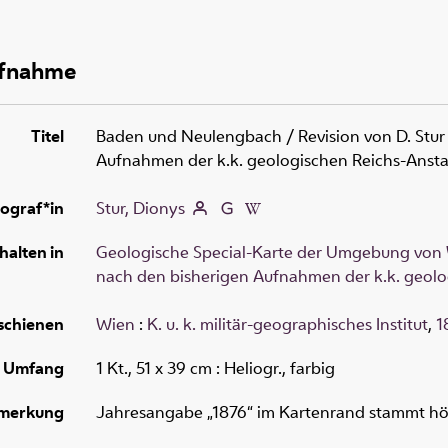
ufnahme
Titel
Baden und Neulengbach
/ Revision von D. Stu
Aufnahmen der k.k. geologischen Reichs-Ansta
ograf*in
Stur, Dionys
halten in
Geologische Special-Karte der Umgebung von W
nach den bisherigen Aufnahmen der k.k. geolo
schienen
Wien
:
K. u. k. militär-geographisches Institut
,
1
Umfang
1 Kt., 51 x 39 cm
: Heliogr., farbig
merkung
Jahresangabe „1876“ im Kartenrand stammt höc