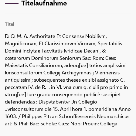
Titelaufnahme
Titel
D. O. M. A. Avthoritate Et Consensv Nobilivm,
Magnificorvm, Et Clarissimorvm Virorvm, Spectabilis
Domini Inclytae Facvltatis Ivridicae Decani, &
cœterorum Dominorum Seniorum Sac: Rom: Cæs:
Maiestatis Consiliariorum, adeoq[ue] totius amplissimi
Iurisconsultorum Collegij Archigymnasij Viennensis
antiquissimi; subsequentes theses ex sibi assignato C.
peccatum IV. de R. I. in VI. vna cum q. ciuili pro primo in
vtroq[ue] Iure gradu consequendo publicè suscipiet
defendendas
:
Dispvtabvntvr Jn Collegio
Jvrisconsultorum die 15. April hora 1. pomeridiana Anno
1603.
/ Philippvs Pitzan Schönfliessensis Neomarchicus
art: & Phil: Bac: Scholæ Cæs: Nob: Prouin: Collega