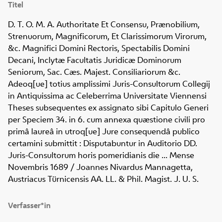
Titel
D. T. O. M. A. Authoritate Et Consensu, Prænobilium,
Strenuorum, Magnificorum, Et Clarissimorum Virorum,
&c. Magnifici Domini Rectoris, Spectabilis Domini
Decani, Inclytæ Facultatis Juridicæ Dominorum
Seniorum, Sac. Cæs. Majest. Consiliariorum &c.
Adeoq[ue] totius amplissimi Juris-Consultorum Collegij
in Antiquissima ac Celeberrima Universitate Viennensi
Theses subsequentes ex assignato sibi Capitulo Generi
per Speciem 34. in 6. cum annexa quæstione civili pro
primâ laureâ in utroq[ue] Jure consequendâ publico
certamini submittit
:
Disputabuntur in Auditorio DD.
Juris-Consultorum horis pomeridianis die ... Mense
Novembris 1689
/ Joannes Nivardus Mannagetta,
Austriacus Türnicensis AA. LL. & Phil. Magist. J. U. S.
Verfasser*in