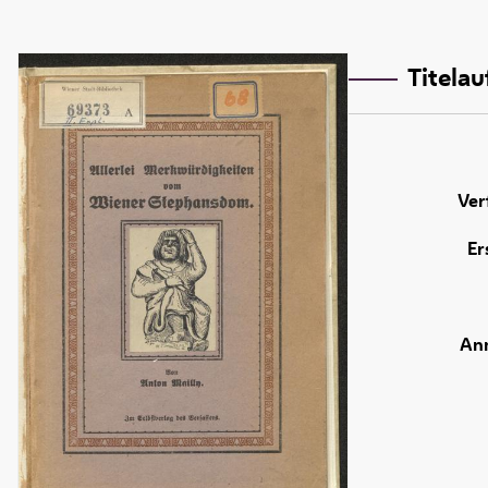
Titela
Ver
Er
An