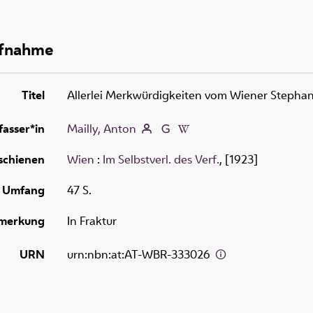
ufnahme
Titel
Allerlei Merkwürdigkeiten vom Wiener Steph
fasser*in
Mailly, Anton
schienen
Wien
:
Im Selbstverl. des Verf.
, [1923]
Umfang
47 S.
merkung
In Fraktur
URN
urn:nbn:at:AT-WBR-333026