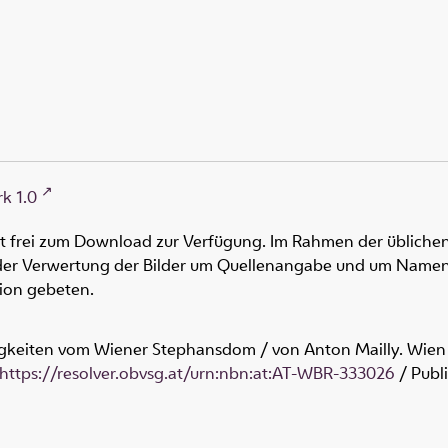
k 1.0
ht frei zum Download zur Verfügung. Im Rahmen der üblichen
oder Verwertung der Bilder um Quellenangabe und um Namen
tion gebeten.
gkeiten vom Wiener Stephansdom / von Anton Mailly. Wien : I
https://resolver.obvsg.at/urn:nbn:at:AT-WBR-333026
/ Publ