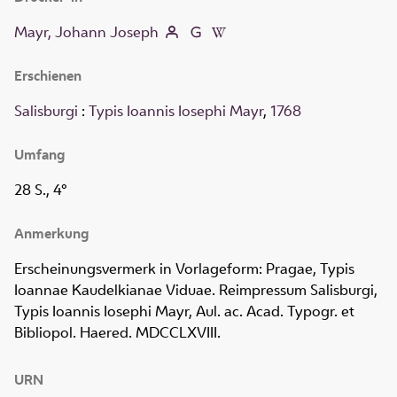
Mayr, Johann Joseph
Erschienen
Salisburgi
:
Typis Ioannis Iosephi Mayr
,
1768
Umfang
28 S., 4°
Anmerkung
Erscheinungsvermerk in Vorlageform: Pragae, Typis
Ioannae Kaudelkianae Viduae. Reimpressum Salisburgi,
Typis Ioannis Iosephi Mayr, Aul. ac. Acad. Typogr. et
Bibliopol. Haered. MDCCLXVIII.
URN