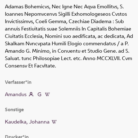
Adamas Bohemicvs, Nec Igne Nec Aqva Emollitvs, S.
Ioannes Nepomvcenvs Sigilli Exhomologeseos Cvstos
Invictissimvs, Coeli Gemma, Czechiae Diadema
:
Sub
annuis Festiuitatis suae Solemniis In Capitalis Bohemiae
Ciuitatis Ecclesia, Nomini suo aedificata, ac dedicata, Ad
Skalkam Nvncvpata Humili Elogio commendatus
/ a P.
Amando G. Minimo, in Conuentu et Studio Gene. ad S.
Saluat. tunc Philosopiae Lect. etc. Anno MCCXLVII. Cvm
Consensv Et Facvltate.
Verfasser*in
Amandus
Sonstige
Kaudelka, Johanna
Drucker*in