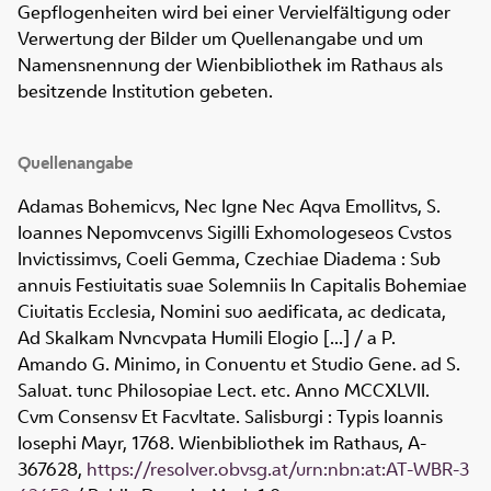
Gepflogenheiten wird bei einer Vervielfältigung oder
Verwertung der Bilder um Quellenangabe und um
Namensnennung der Wienbibliothek im Rathaus als
besitzende Institution gebeten.
Quellenangabe
Adamas Bohemicvs, Nec Igne Nec Aqva Emollitvs, S.
Ioannes Nepomvcenvs Sigilli Exhomologeseos Cvstos
Invictissimvs, Coeli Gemma, Czechiae Diadema : Sub
annuis Festiuitatis suae Solemniis In Capitalis Bohemiae
Ciuitatis Ecclesia, Nomini suo aedificata, ac dedicata,
Ad Skalkam Nvncvpata Humili Elogio [...] / a P.
Amando G. Minimo, in Conuentu et Studio Gene. ad S.
Saluat. tunc Philosopiae Lect. etc. Anno MCCXLVII.
Cvm Consensv Et Facvltate. Salisburgi : Typis Ioannis
Iosephi Mayr, 1768. Wienbibliothek im Rathaus,
A-
367628
,
https://resolver.obvsg.at/urn:nbn:at:AT-WBR-3