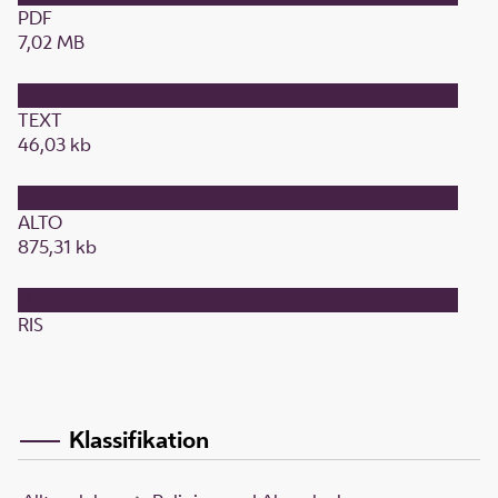
PDF
7,02 MB
TEXT
46,03 kb
ALTO
875,31 kb
RIS
Klassifikation