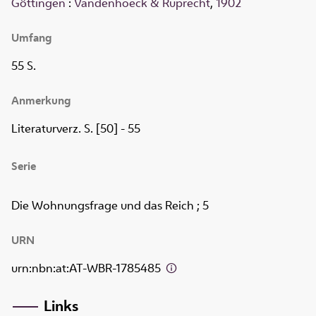
Göttingen
:
Vandenhoeck & Ruprecht
,
1902
Umfang
55 S.
Anmerkung
Literaturverz. S. [50] - 55
Serie
Die Wohnungsfrage und das Reich ; 5
URN
urn:nbn:at:AT-WBR-1785485
Links