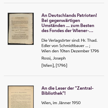
An Deutschlands Patrioten!
Bei gegenwärtigen
Umständen ... zum Besten
des Fondes der Wiener-
Freywilligen, ein Buch unter
dem Titel: Vom ächten
Die Verlagsörter sind: Hr. Thad.
Patriotismus, oder: der Liebe
Edler von Schmidtbauer ... ;
zum Vaterlande an
Wien den 10ten Dezember 1796
Deutschlands adliche, und
Rossi, Joseph
unadliche Bürger ...
[Wien], [1796]
An die Leser der "Zentral-
Bibliothek"!
Wien, im Jänner 1950