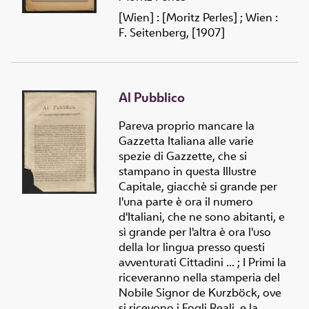
[Wien] : [Moritz Perles] ; Wien :
F. Seitenberg, [1907]
Al Pubblico
Pareva proprio mancare la
Gazzetta Italiana alle varie
spezie di Gazzette, che si
stampano in questa Illustre
Capitale, giacchè si grande per
l'una parte è ora il numero
d'Italiani, che ne sono abitanti, e
sì grande per l'altra è ora l'uso
della lor lingua presso questi
avventurati Cittadini ... ; I Primi la
riceveranno nella stamperia del
Nobile Signor de Kurzböck, ove
si ricevono i Fogli Reali, e la