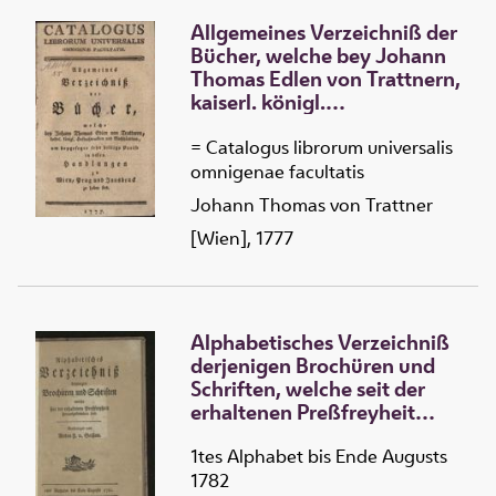
Allgemeines Verzeichniß der
Bücher, welche bey Johann
Thomas Edlen von Trattnern,
kaiserl. königl.
Hofbuchdruckern und
Buchhändlern, um
= Catalogus librorum universalis
beygesetzte sehr billige
omnigenae facultatis
Preise in dessen Handlungen
Johann Thomas von Trattner
zu Wien, Prag und Innsbruck
[Wien], 1777
zu haben sind
Alphabetisches Verzeichniß
derjenigen Brochüren und
Schriften, welche seit der
erhaltenen Preßfreyheit
herausgekommen sind
1tes Alphabet bis Ende Augusts
1782