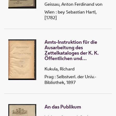
Geissau, Anton Ferdinand von
Wien : bey Sebastian Hartl,
[1782]
Amts-Instruktion für die
Ausarbeitung des
Zettelkataloges der K. K.
Öffentlichen und
Universitäts-Bibliothek in
Prag
Kukula, Richard
Prag : Selbstverl. der Univ.-
Bibliothek, 1897
An das Publikum