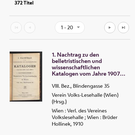
372
Titel
1 - 20
1. Nachtrag zu den
belletristischen und
wissenschaftlichen
Katalogen vom Jahre 1907,
bezw. 1903/04 der
Hauptbibliothek des
VIII. Bez., Blindengasse 35
Vereines Volkslesehalle in
Verein Volks-Lesehalle (Wien)
Wien
(Hrsg.)
Wien : Verl. des Vereines
Volkslesehalle ; Wien : Brüder
Hollinek, 1910