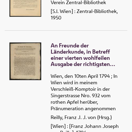
Verein Zentral-Bibliothek
[S.l. Wien] : Zentral-Bibliothek,
1950
An Freunde der
Länderkunde, in Betreff
einer vierten wohlfeilen
Ausgabe der richtigsten
Landkarten von allen
Reichen der fünf Theile der
Wien, den 10ten April 1794 ; In
Welt
Wien wird in meinem
Verschleiß-Komptoir in der
Singerstrasse Nro. 932 vom
rothen Apfel herüber,
Pränumeration angenommen
Reilly, Franz J. J. von (Hrsg.)
[Wien] : [Franz Johann Joseph