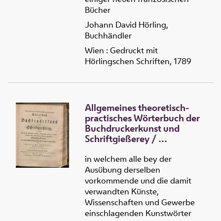
Bücher
Johann David Hörling,
Buchhändler
Wien : Gedruckt mit
Hörlingschen Schriften, 1789
Allgemeines theoretisch-
practisches Wörterbuch der
Buchdruckerkunst und
Schriftgießerey
/
3 :
Allgemeines theoretisch-
practisches Wörterbuch der
in welchem alle bey der
Buchdruckerkunst und
Ausübung derselben
Schriftgießerey
vorkommende und die damit
verwandten Künste,
Wissenschaften und Gewerbe
einschlagenden Kunstwörter