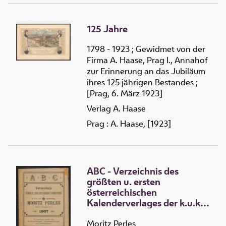
125 Jahre
1798 - 1923 ; Gewidmet von der
Firma A. Haase, Prag I., Annahof
zur Erinnerung an das Jubiläum
ihres 125 jährigen Bestandes ;
[Prag, 6. März 1923]
Verlag A. Haase
Prag : A. Haase, [1923]
ABC - Verzeichnis des
größten u. ersten
österreichischen
Kalenderverlages der k.u.k.
Hof-Buchhandlung Moritz
Perles 1907
Moritz Perles