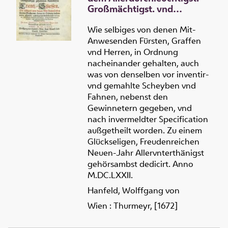
Großmächtigst. vnd
Vnüberwündlichsten
Römischen Kaysers, auch zu
Wie selbiges von denen Mit-
Hungarn vnd Böheimb
Anwesenden Fürsten, Graffen
Königs, [et]c. Ertz-
vnd Herren, in Ordnung
Hertzogen zu Oesterreich
nacheinander gehalten, auch
Leopoldi Deß Ersten, [et]c.
was von denselben vor inventir-
Allergnädigist gehaltenen
vnd gemahlte Scheyben vnd
Ritterlichen Crantz-
Fahnen, nebenst den
Schiessen
Gewinnetern gegeben, vnd
nach invermeldter Specification
außgetheilt worden. Zu einem
Glückseligen, Freudenreichen
Neuen-Jahr Allervnterthänigst
gehörsambst dedicirt. Anno
M.DC.LXXII.
Hanfeld, Wolffgang von
Wien : Thurmeyr, [1672]