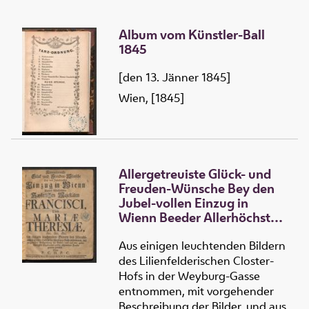
Album vom Künstler-Ball
1845
[den 13. Jänner 1845]
Wien, [1845]
Allergetreuiste Glück- und
Freuden-Wünsche Bey den
Jubel-vollen Einzug in
Wienn Beeder Allerhöchster
Kayserlichen Majestäten
Francisci und Mariæ
Aus einigen leuchtenden Bildern
Theresiæ etc. etc. etc.
des Lilienfelderischen Closter-
Hofs in der Weyburg-Gasse
entnommen, mit vorgehender
Beschreibung der Bilder, und aus