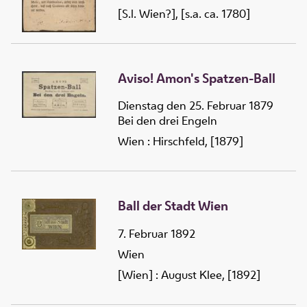
selbe (nachdem wenigstens
[S.l. Wien?], [s.a. ca. 1780]
2. Täg vorhero sich solche in
Penzing angemeldet haben)
in der Wochen,
ausgenommen Sonn- und
Aviso! Amon's Spatzen-Ball
Feyer-täg für ... auf ...
Personen bedienet werden,
Dienstag den 25. Februar 1879
dergestalten, daß eine
Bei den drei Engeln
vollkommene Merenda, oder
Wien : Hirschfeld, [1879]
Soupée gegeben wird, nach
der Tafel Caffée, der
gewöhnliche Bouttelie-
Wein, Aufgeschnittenes,
samt der Music, und
Ball der Stadt Wien
Illumination, anbey wird
versicheret, daß nach
7. Februar 1892
Contento alle sollen
Wien
bedienet werden
[Wien] : August Klee, [1892]