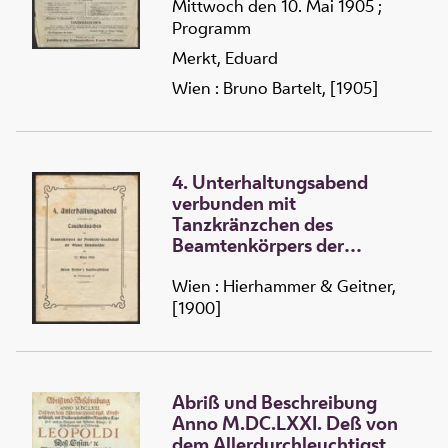
Mittwoch den 10. Mai 1905 ;
Programm
Merkt, Eduard
Wien : Bruno Bartelt, [1905]
4. Unterhaltungsabend
verbunden mit
Tanzkränzchen des
Beamtenkörpers der
Productiv-Gesellschaft der
Wiener Fleischselcher am 17.
Wien : Hierhammer & Geitner,
März 1900 in Anton Dreher's
[1900]
Saallocalitäten, III.,
Hauptstraße 97
Abriß und Beschreibung
Anno M.DC.LXXI. Deß von
dem Allerdurchleuchtigst.