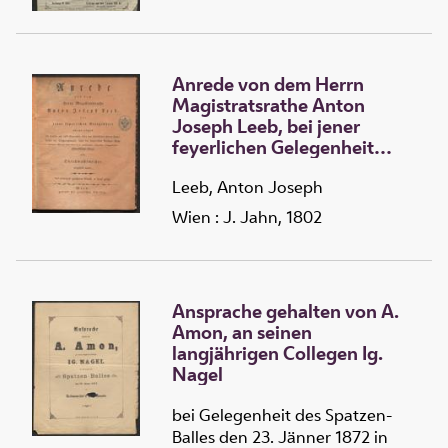
Anrede von dem Herrn
Magistratsrathe Anton
Joseph Leeb, bei jener
feyerlichen Gelegenheit
vorgetragen als derselbe am
15ten September 1802 den
Leeb, Anton Joseph
sämmtlichen Herren Haupt-
Wien : J. Jahn, 1802
Leuten des Bürgerregiments,
dann des bürgerlichen
Artillerie-Bombardier-Corps
und des k.k. privilegirt
Ansprache gehalten von A.
ritterlich-bürgerlichen
Amon, an seinen
Scharfschützen-Corps als
langjährigen Collegen Ig.
Oberstwachtmeister
Nagel
vorgestellt wurde
bei Gelegenheit des Spatzen-
Balles den 23. Jänner 1872 in