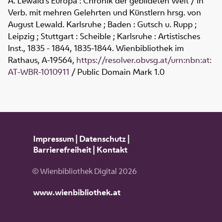
A. Lewald's Europa : Chronik der gebildeten Welt / in
Verb. mit mehren Gelehrten und Künstlern hrsg. von
August Lewald. Karlsruhe ; Baden : Gutsch u. Rupp ;
Leipzig ; Stuttgart : Scheible ; Karlsruhe : Artistisches
Inst., 1835 - 1844, 1835-1844. Wienbibliothek im
Rathaus,
A-19564
,
https://resolver.obvsg.at/urn:nbn:at:
AT-WBR-1010911
/ Public Domain Mark 1.0
Impressum
|
Datenschutz
|
Barrierefreiheit
|
Kontakt
© Wienbibliothek Digital 2026
www.wienbibliothek.at