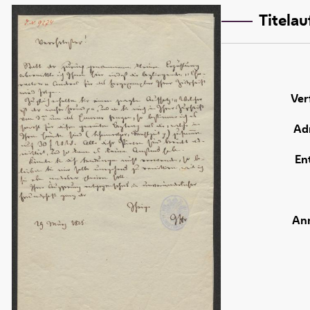
Titela
Ver
Adr
En
An