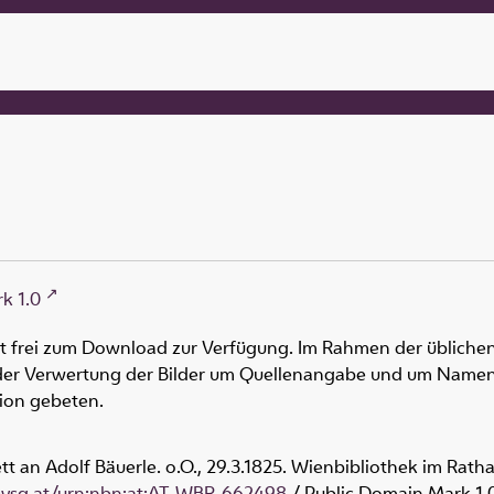
k 1.0
ht frei zum Download zur Verfügung. Im Rahmen der üblichen
oder Verwertung der Bilder um Quellenangabe und um Namen
tion gebeten.
lett an Adolf Bäuerle. o.O., 29.3.1825. Wienbibliothek im Rath
obvsg.at/urn:nbn:at:AT-WBR-662498
/ Public Domain Mark 1.