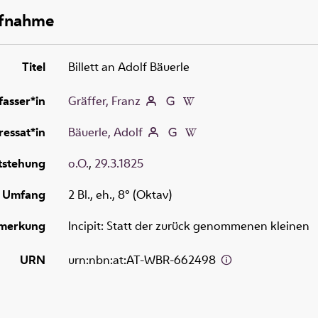
ufnahme
Titel
Billett an Adolf Bäuerle
fasser*in
Gräffer, Franz
essat*in
Bäuerle, Adolf
tstehung
o.O.
,
29.3.1825
Umfang
2 Bl., eh., 8° (Oktav)
merkung
Incipit: Statt der zurück genommenen kleinen
URN
urn:nbn:at:AT-WBR-662498