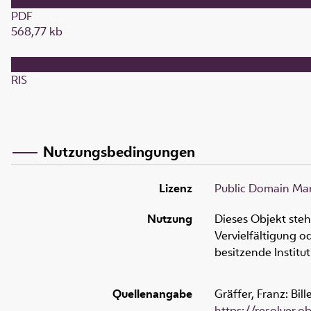
PDF
568,77 kb
RIS
Nutzungsbedingungen
Lizenz
Public Domain Mar
Nutzung
Dieses Objekt ste
Vervielfältigung 
besitzende Institu
Quellenangabe
Gräffer, Franz: Bil
https://resolver.