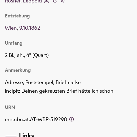
Rosner, Leopold
Entstehung
Wien
,
9.10.1862
Umfang
2 Bl., eh., 4° (Quart)
Anmerkung
Adresse, Poststempel, Briefmarke
Incipit: Deinen gekreuzten Brief hätte ich schon
URN
urn:nbn:at:AT-WBR-519298
Links