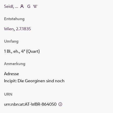
Seidl, ...
Entstehung
Wien
,
2.7.1835
Umfang
1 Bl., eh., 4° (Quart)
Anmerkung
Adresse
Incipit: Die Georginen sind noch
URN
urn:nbn:at:AT-WBR-864050