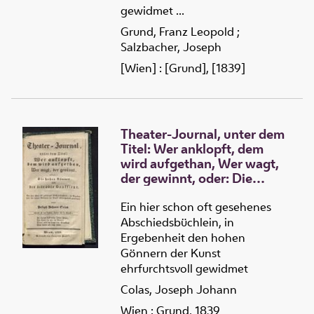
in Wien
gewidmet ...
Grund, Franz Leopold
;
Salzbacher, Joseph
[Wien] : [Grund], [1839]
Theater-Journal, unter dem
Titel: Wer anklopft, dem
wird aufgethan, Wer wagt,
der gewinnt, oder: Die
hohen Gönner und der
betrübte Souffleur
Ein hier schon oft gesehenes
Abschiedsbüchlein, in
Ergebenheit den hohen
Gönnern der Kunst
ehrfurchtsvoll gewidmet
Colas, Joseph Johann
Wien : Grund, 1839