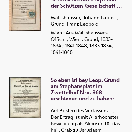
der Schützen-Gesellschaft in
der k. k. Haupt- und
Residenz-Stadt Wien (1834)
Wallishausser, Johann Baptist
;
Grund, Franz Leopold
Wien : Aus Wallishausser's
Officin ; Wien : Grund, 1833-
1834 ; 1841-1848, 1833-1834,
1841-1848
So eben ist bey Leop. Grund
am Stephansplatz im
Zwettelhof Nro. 868
erschienen und zu haben:
Erinnerungen aus meiner
Pilgerreise nach Rom und
Auf Kosten des Verfassers ... ;
Jerusalem im Jahre 1837.
Der Ertrag ist mit Allerhöchster
Von Dr. Joseph Salzbacher,
Bewilligung als Almosen für das
Domcapitular zu St. Stephan
heil. Grab zu Jeruslaem