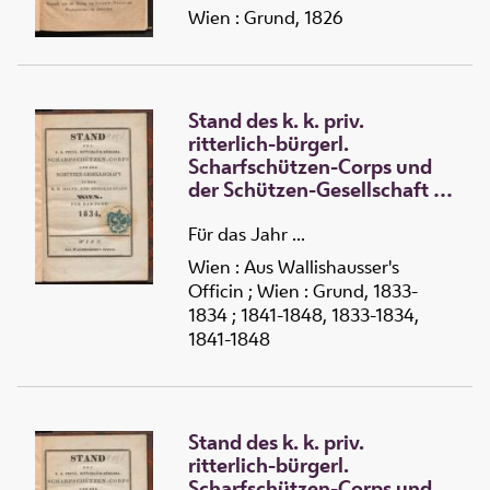
Wien : Grund, 1826
Stand des k. k. priv.
ritterlich-bürgerl.
Scharfschützen-Corps und
der Schützen-Gesellschaft in
der k. k. Haupt- und
Residenz-Stadt Wien
Für das Jahr ...
Wien : Aus Wallishausser's
Officin ; Wien : Grund, 1833-
1834 ; 1841-1848, 1833-1834,
1841-1848
Stand des k. k. priv.
ritterlich-bürgerl.
Scharfschützen-Corps und