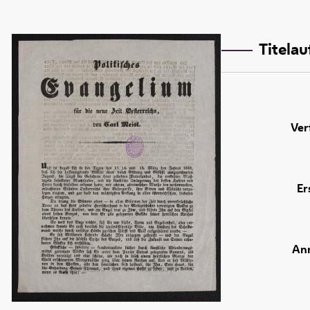
Titela
Ver
Er
An