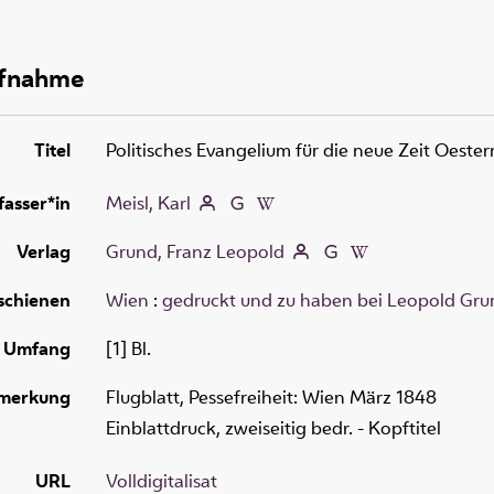
ufnahme
Titel
Politisches Evangelium für die neue Zeit Oester
fasser*in
Meisl, Karl
Verlag
Grund, Franz Leopold
schienen
Wien
:
gedruckt und zu haben bei Leopold Gru
Umfang
[1] Bl.
merkung
Flugblatt, Pessefreiheit: Wien März 1848
Einblattdruck, zweiseitig bedr. - Kopftitel
URL
Volldigitalisat