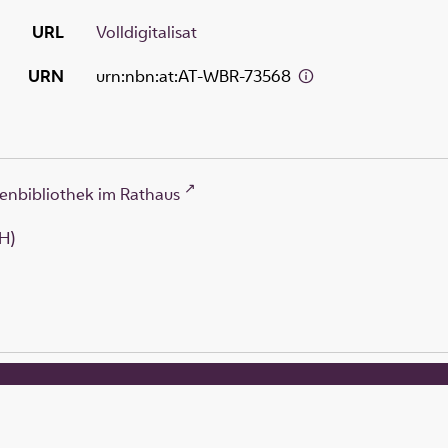
URL
Volldigitalisat
URN
urn:nbn:at:AT-WBR-73568
enbibliothek im Rathaus
H)