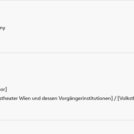
gny
or]
kstheater Wien und dessen Vorgängerinstitutionen] / [Volkst