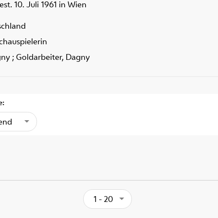
est. 10. Juli 1961 in Wien
schland
Schauspielerin
gny ; Goldarbeiter, Dagny
e:
gend
1 - 20