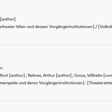
 [author]
kstheater Wien und dessen Vorgängerinstitutionen] / [Volkst
en
 Kurt [author]
;
Rebner, Arthur [author]
;
Grosz, Wilhelm [co
merspiele und deren Vorgängerinstitutionen] : [Theaterzettel