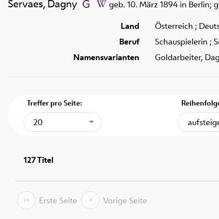
Servaes, Dagny
geb. 10. März 1894 in Berlin; g
Land
Österreich ; Deut
Beruf
Schauspielerin ; 
Namensvarianten
Goldarbeiter, Da
Treffer pro Seite:
Reihenfolg
20
aufstei
127
Titel
Erste Seite
Vorige Seite