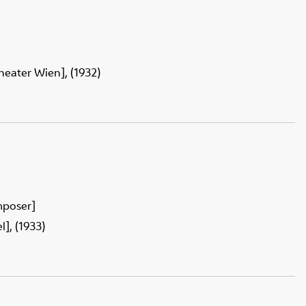
heater Wien], (1932)
mposer]
], (1933)