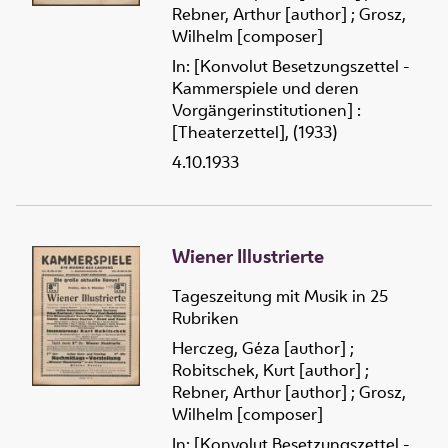
Rebner, Arthur [author]
;
Grosz,
Wilhelm [composer]
In: [Konvolut Besetzungszettel -
Kammerspiele und deren
Vorgängerinstitutionen] :
[Theaterzettel], (1933)
4.10.1933
Wiener Illustrierte
Tageszeitung mit Musik in 25
Rubriken
Herczeg, Géza [author]
;
Robitschek, Kurt [author]
;
Rebner, Arthur [author]
;
Grosz,
Wilhelm [composer]
In: [Konvolut Besetzungszettel -