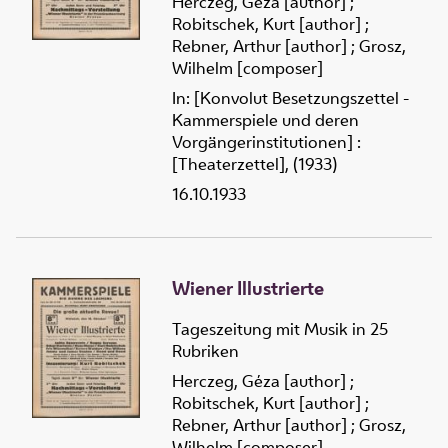
Herczeg, Géza [author]
;
Robitschek, Kurt [author]
;
Rebner, Arthur [author]
;
Grosz,
Wilhelm [composer]
In: [Konvolut Besetzungszettel -
Kammerspiele und deren
Vorgängerinstitutionen] :
[Theaterzettel], (1933)
16.10.1933
Wiener Illustrierte
Tageszeitung mit Musik in 25
Rubriken
Herczeg, Géza [author]
;
Robitschek, Kurt [author]
;
Rebner, Arthur [author]
;
Grosz,
Wilhelm [composer]