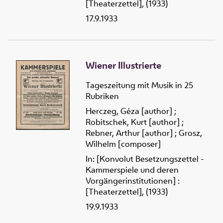
[Theaterzettel], (1933)
17.9.1933
Wiener Illustrierte
Tageszeitung mit Musik in 25
Rubriken
Herczeg, Géza [author]
;
Robitschek, Kurt [author]
;
Rebner, Arthur [author]
;
Grosz,
Wilhelm [composer]
In: [Konvolut Besetzungszettel -
Kammerspiele und deren
Vorgängerinstitutionen] :
[Theaterzettel], (1933)
19.9.1933