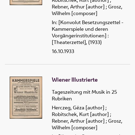
Robitschek, Kurt [author]
;
Rebner, Arthur [author]
;
Grosz,
Wilhelm [composer]
In: [Konvolut Besetzungszettel -
Kammerspiele und deren
Vorgängerinstitutionen] :
[Theaterzettel], (1933)
16.10.1933
Wiener Illustrierte
Tageszeitung mit Musik in 25
Rubriken
Herczeg, Géza [author]
;
Robitschek, Kurt [author]
;
Rebner, Arthur [author]
;
Grosz,
Wilhelm [composer]