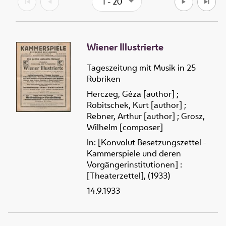
1 - 20
Wiener Illustrierte
Tageszeitung mit Musik in 25
Rubriken
Herczeg, Géza [author]
;
Robitschek, Kurt [author]
;
Rebner, Arthur [author]
;
Grosz,
Wilhelm [composer]
In: [Konvolut Besetzungszettel -
Kammerspiele und deren
Vorgängerinstitutionen] :
[Theaterzettel], (1933)
14.9.1933