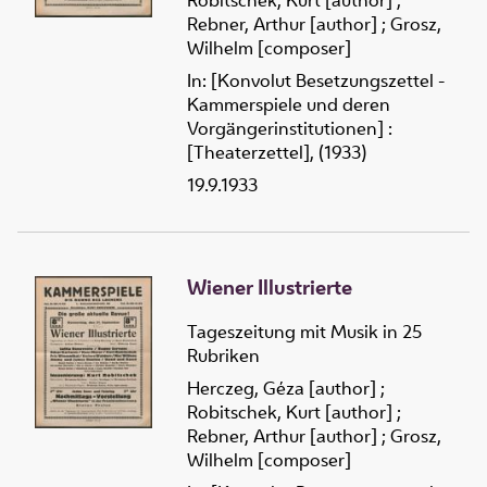
Robitschek, Kurt [author]
;
Rebner, Arthur [author]
;
Grosz,
Wilhelm [composer]
In: [Konvolut Besetzungszettel -
Kammerspiele und deren
Vorgängerinstitutionen] :
[Theaterzettel], (1933)
19.9.1933
Wiener Illustrierte
Tageszeitung mit Musik in 25
Rubriken
Herczeg, Géza [author]
;
Robitschek, Kurt [author]
;
Rebner, Arthur [author]
;
Grosz,
Wilhelm [composer]