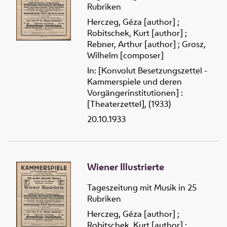
Rubriken
Herczeg, Géza [author]
;
Robitschek, Kurt [author]
;
Rebner, Arthur [author]
;
Grosz,
Wilhelm [composer]
In: [Konvolut Besetzungszettel -
Kammerspiele und deren
Vorgängerinstitutionen] :
[Theaterzettel], (1933)
20.10.1933
Wiener Illustrierte
Tageszeitung mit Musik in 25
Rubriken
Herczeg, Géza [author]
;
Robitschek, Kurt [author]
;