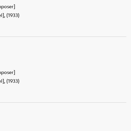
mposer]
], (1933)
mposer]
], (1933)