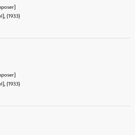
mposer]
], (1933)
mposer]
], (1933)