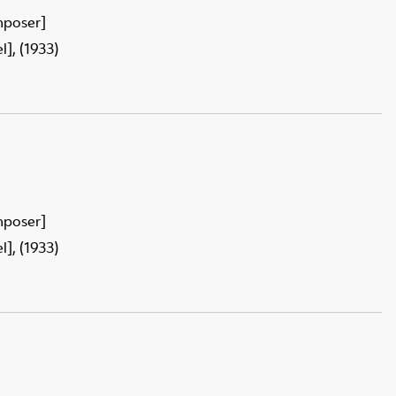
mposer]
], (1933)
mposer]
], (1933)