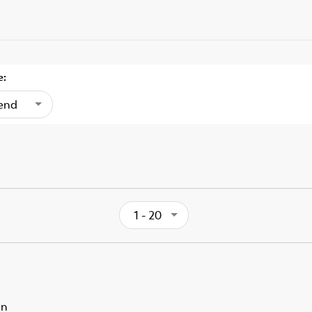
e:
gend
1 - 20
en