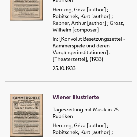
Rubriken
Herczeg, Géza [author]
;
Robitschek, Kurt [author]
;
Rebner, Arthur [author]
;
Grosz,
Wilhelm [composer]
In: [Konvolut Besetzungszettel -
Kammerspiele und deren
Vorgängerinstitutionen] :
[Theaterzettel], (1933)
25.10.1933
Wiener Illustrierte
Tageszeitung mit Musik in 25
Rubriken
Herczeg, Géza [author]
;
Robitschek, Kurt [author]
;