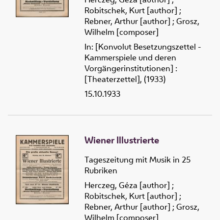
Robitschek, Kurt [author]
;
Rebner, Arthur [author]
;
Grosz,
Wilhelm [composer]
In: [Konvolut Besetzungszettel -
Kammerspiele und deren
Vorgängerinstitutionen] :
[Theaterzettel], (1933)
15.10.1933
Wiener Illustrierte
Tageszeitung mit Musik in 25
Rubriken
Herczeg, Géza [author]
;
Robitschek, Kurt [author]
;
Rebner, Arthur [author]
;
Grosz,
Wilhelm [composer]